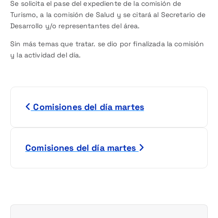
Se solicita el pase del expediente de la comisión de
Turismo, a la comisión de Salud y se citará al Secretario de
Desarrollo y/o representantes del área.
Sin más temas que tratar. se dio por finalizada la comisión
y la actividad del día.
N
Comisiones del día martes
a
v
Comisiones del día martes
e
g
a