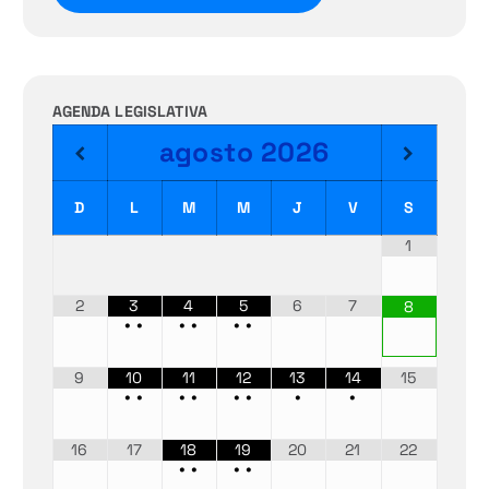
AGENDA LEGISLATIVA
agosto
2026
D
L
M
M
J
V
S
1
2
3
4
5
6
7
8
•
•
•
•
•
•
9
10
11
12
13
14
15
•
•
•
•
•
•
•
•
16
17
18
19
20
21
22
•
•
•
•