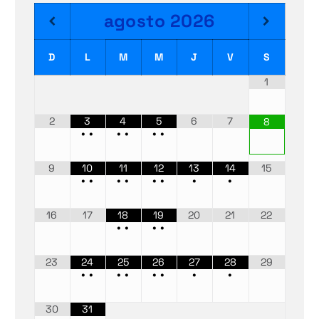
agosto
2026
D
L
M
M
J
V
S
1
2
3
4
5
6
7
8
•
•
•
•
•
•
9
10
11
12
13
14
15
•
•
•
•
•
•
•
•
16
17
18
19
20
21
22
•
•
•
•
23
24
25
26
27
28
29
•
•
•
•
•
•
•
•
30
31