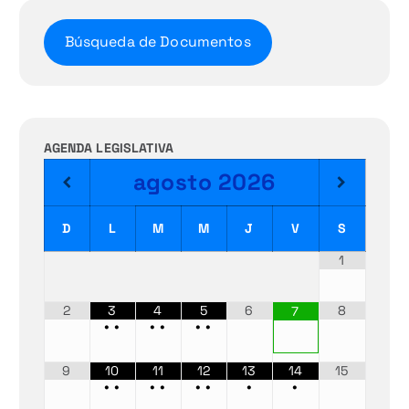
Búsqueda de Documentos
AGENDA LEGISLATIVA
agosto
2026
D
L
M
M
J
V
S
1
2
3
4
5
6
8
7
•
•
•
•
•
•
9
10
11
12
13
14
15
•
•
•
•
•
•
•
•