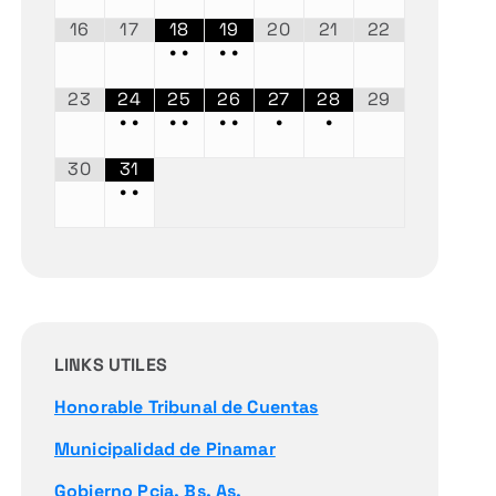
16
17
18
19
20
21
22
•
•
•
•
23
24
25
26
27
28
29
•
•
•
•
•
•
•
•
30
31
•
•
LINKS UTILES
Honorable Tribunal de Cuentas
Municipalidad de Pinamar
Gobierno Pcia. Bs. As.