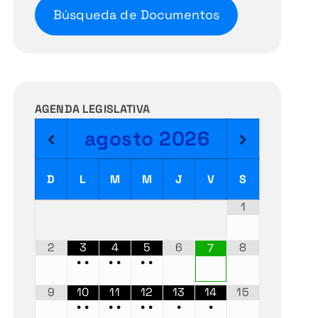
Búsqueda de Documentos
AGENDA LEGISLATIVA
agosto
2026
D
L
M
M
J
V
S
1
2
3
4
5
6
8
7
•
•
•
•
•
•
9
10
11
12
13
14
15
•
•
•
•
•
•
•
•