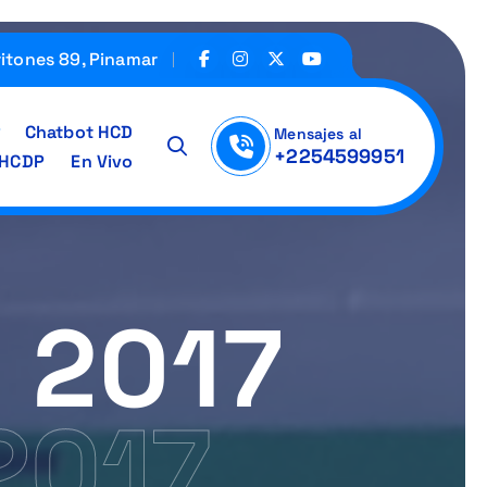
ritones 89, Pinamar
Chatbot HCD
Mensajes al
+2254599951
IHCDP
En Vivo
 2017
2017