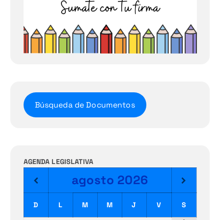
Búsqueda de Documentos
AGENDA LEGISLATIVA
agosto
2026
D
L
M
M
J
V
S