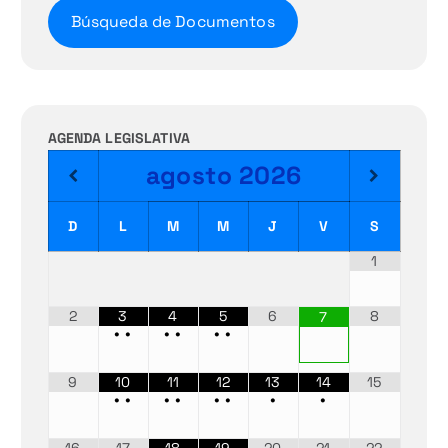
Búsqueda de Documentos
AGENDA LEGISLATIVA
agosto
2026
D
L
M
M
J
V
S
1
2
3
4
5
6
8
7
•
•
•
•
•
•
9
10
11
12
13
14
15
•
•
•
•
•
•
•
•
16
17
18
19
20
21
22