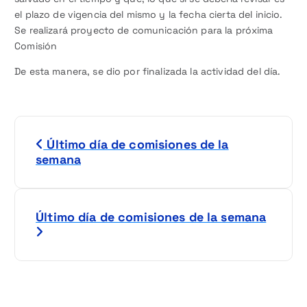
el plazo de vigencia del mismo y la fecha cierta del inicio.
Se realizará proyecto de comunicación para la próxima
Comisión
De esta manera, se dio por finalizada la actividad del día.
N
Último día de comisiones de la
a
semana
v
e
Último día de comisiones de la semana
g
a