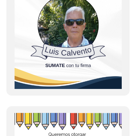
d
a
s