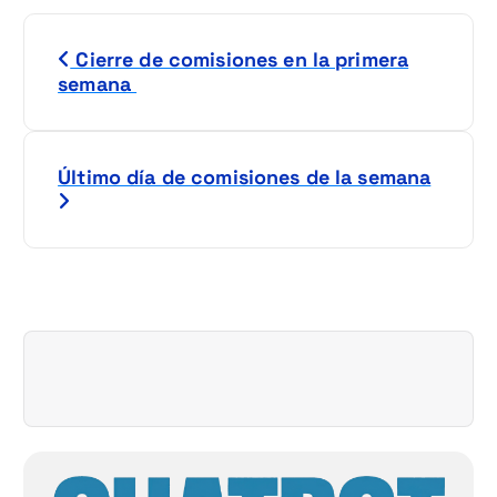
N
Cierre de comisiones en la primera
a
semana
v
e
Último día de comisiones de la semana
g
a
c
i
ó
n