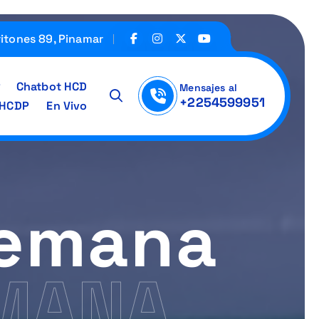
ritones 89, Pinamar
Chatbot HCD
Mensajes al
+2254599951
IHCDP
En Vivo
Semana
EMANA