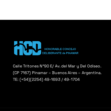
i
ó
n
d
e
e
Calle Tritones N°90 E/ Av. del Mar y Del Odiseo.
(CP 7167) Pinamar – Buenos Aires – Argentina.
n
TE: (+54)(2254) 49-1693 / 49-1704
t
r