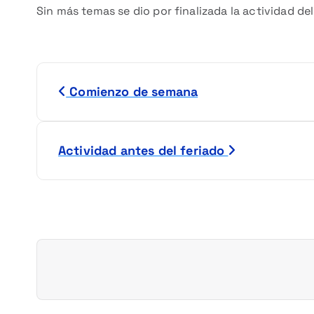
Sin más temas se dio por finalizada la actividad del
N
Comienzo de semana
a
v
Actividad antes del feriado
e
g
a
c