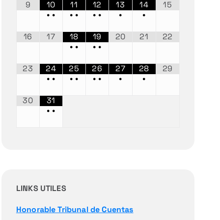
9
10
11
12
13
14
15
•
•
•
•
•
•
•
•
16
17
18
19
20
21
22
•
•
•
•
23
24
25
26
27
28
29
•
•
•
•
•
•
•
•
30
31
•
•
LINKS UTILES
Honorable Tribunal de Cuentas