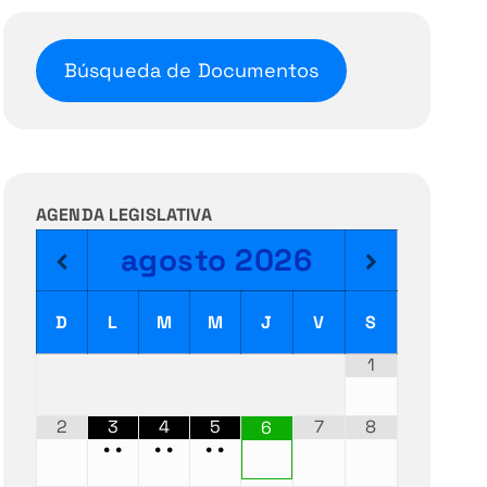
Búsqueda de Documentos
AGENDA LEGISLATIVA
agosto
2026
D
L
M
M
J
V
S
1
2
3
4
5
7
8
6
•
•
•
•
•
•