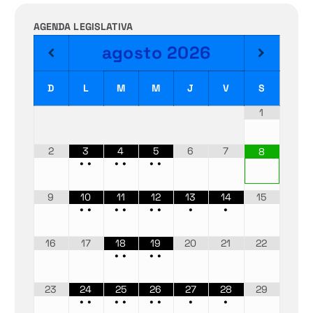
AGENDA LEGISLATIVA
agosto
2026
D
L
M
M
J
V
S
1
2
3
4
5
6
7
8
•
•
•
•
•
•
9
10
11
12
13
14
15
•
•
•
•
•
•
•
•
16
17
18
19
20
21
22
•
•
•
•
23
24
25
26
27
28
29
•
•
•
•
•
•
•
•