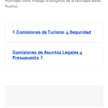
municipal como trabajar el proyecto de la concejala María
Rusiñol.
N
Comisiones de Turismo y Seguridad
a
v
Comisiones de Asuntos Legales y
e
Presupuesto
g
a
c
i