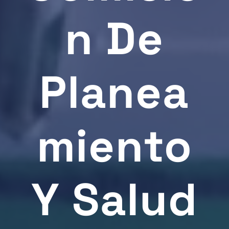
N De
Planea
Miento
Y Salud