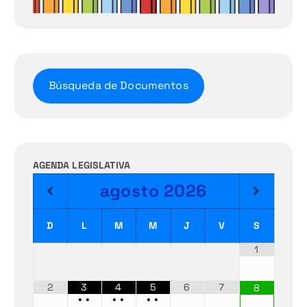
Búsqueda de Documentos
AGENDA LEGISLATIVA
agosto
2026
D
L
M
M
J
V
S
1
2
3
4
5
6
7
8
•
•
•
•
•
•