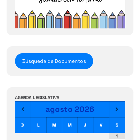
Búsqueda de Documentos
AGENDA LEGISLATIVA
agosto
2026
D
L
M
M
J
V
S
1