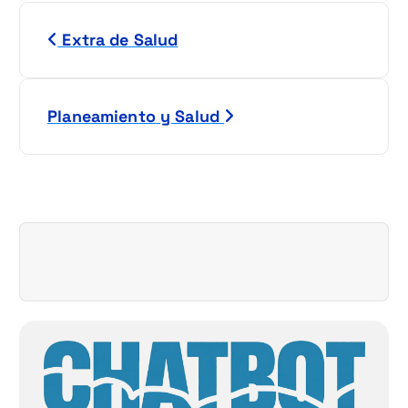
N
Extra de Salud
a
v
Planeamiento y Salud
e
g
a
c
i
ó
n