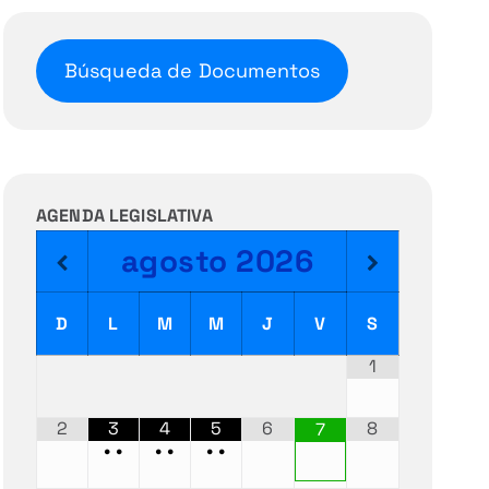
Búsqueda de Documentos
AGENDA LEGISLATIVA
agosto
2026
D
L
M
M
J
V
S
1
2
3
4
5
6
8
7
•
•
•
•
•
•