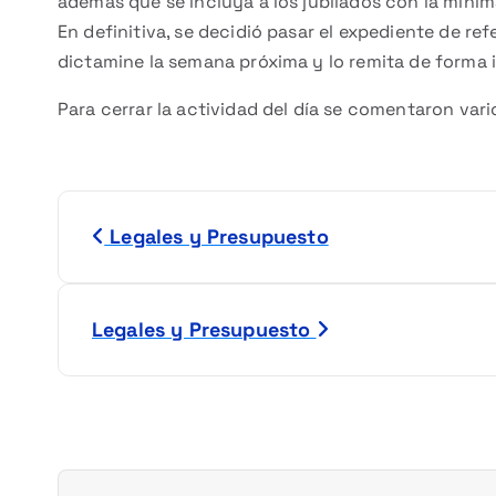
además que se incluya a los jubilados con la míni
En definitiva, se decidió pasar el expediente de r
dictamine la semana próxima y lo remita de forma 
Para cerrar la actividad del día se comentaron var
N
Legales y Presupuesto
a
v
Legales y Presupuesto
e
g
a