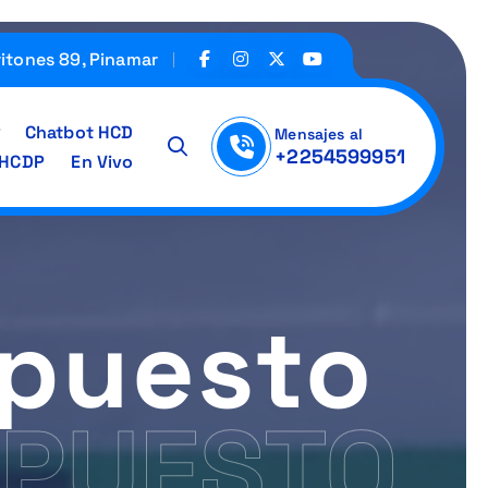
ritones 89, Pinamar
Chatbot HCD
Mensajes al
+2254599951
IHCDP
En Vivo
upuesto
UPUESTO