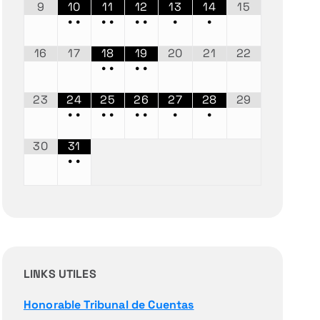
9
10
11
12
13
14
15
•
•
•
•
•
•
•
•
16
17
18
19
20
21
22
•
•
•
•
23
24
25
26
27
28
29
•
•
•
•
•
•
•
•
30
31
•
•
LINKS UTILES
Honorable Tribunal de Cuentas