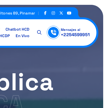
ritones 89, Pinamar
Chatbot HCD
Mensajes al
+2254599951
IHCDP
En Vivo
blica
CA