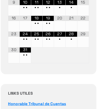
9
10
11
12
13
14
15
•
•
•
•
•
•
•
•
16
17
18
19
20
21
22
•
•
•
•
23
24
25
26
27
28
29
•
•
•
•
•
•
•
•
30
31
•
•
LINKS UTILES
Honorable Tribunal de Cuentas