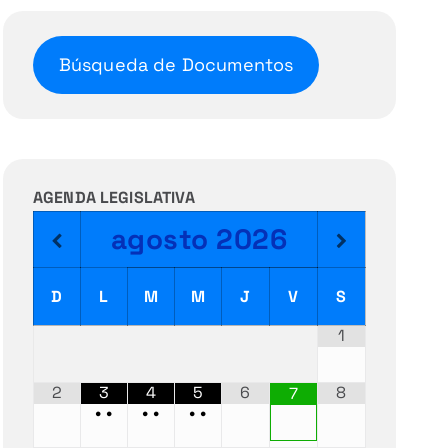
Búsqueda de Documentos
AGENDA LEGISLATIVA
agosto
2026
D
L
M
M
J
V
S
1
2
3
4
5
6
8
7
•
•
•
•
•
•