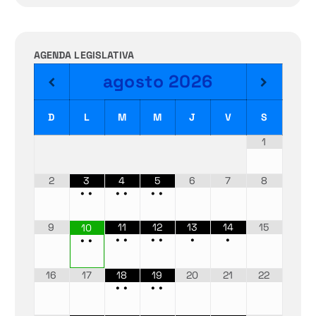
AGENDA LEGISLATIVA
agosto
2026
D
L
M
M
J
V
S
1
2
3
4
5
6
7
8
•
•
•
•
•
•
9
11
12
13
14
15
10
•
•
•
•
•
•
•
•
16
17
18
19
20
21
22
•
•
•
•