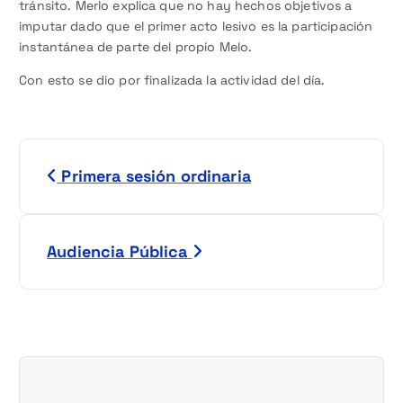
tránsito. Merlo explica que no hay hechos objetivos a
imputar dado que el primer acto lesivo es la participación
instantánea de parte del propio Melo.
Con esto se dio por finalizada la actividad del día.
N
Primera sesión ordinaria
a
v
Audiencia Pública
e
g
a
c