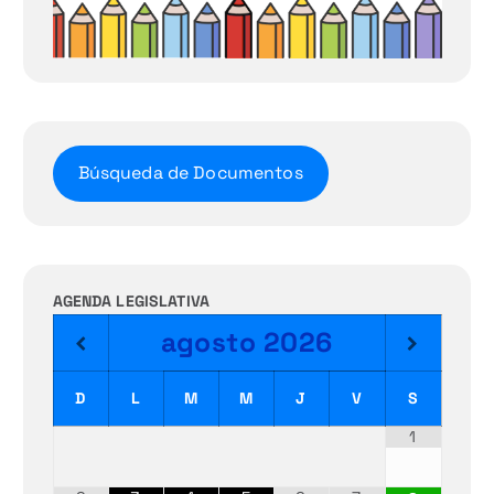
Búsqueda de Documentos
AGENDA LEGISLATIVA
agosto
2026
D
L
M
M
J
V
S
1