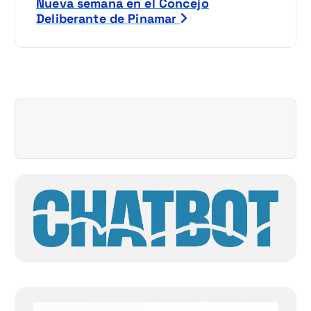
Nueva semana en el Concejo
e
Deliberante de Pinamar
g
a
c
i
ó
n
d
e
e