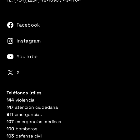
TE: (+54)(2254) 49-1693 / 49-1704
Facebook
Instagram
YouTube
X
Teléfonos útiles
144
violencia
147
atención ciudadana
911
emergencias
107
emergencias médicas
100
bomberos
103
defensa civil