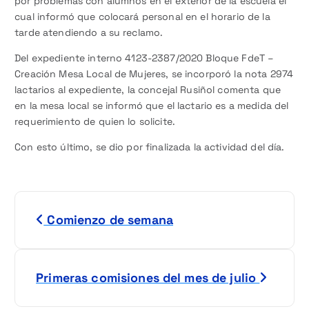
por problemas con alumnos en el exterior de la escuela el
cual informó que colocará personal en el horario de la
tarde atendiendo a su reclamo.
Del expediente interno 4123-2387/2020 Bloque FdeT –
Creación Mesa Local de Mujeres, se incorporó la nota 2974
lactarios al expediente, la concejal Rusiñol comenta que
en la mesa local se informó que el lactario es a medida del
requerimiento de quien lo solicite.
Con esto último, se dio por finalizada la actividad del día.
N
Comienzo de semana
a
v
Primeras comisiones del mes de julio
e