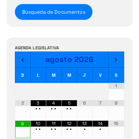
Búsqueda de Documentos
AGENDA LEGISLATIVA
agosto
2026
D
L
M
M
J
V
S
1
2
3
4
5
6
7
8
•
•
•
•
•
•
10
11
12
13
14
15
9
•
•
•
•
•
•
•
•