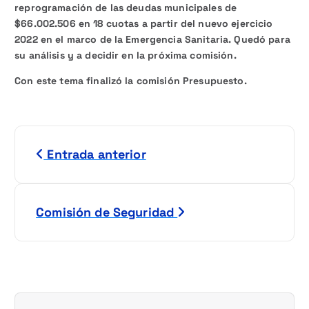
reprogramación de las deudas municipales de
$66.002.506 en 18 cuotas a partir del nuevo ejercicio
2022 en el marco de la Emergencia Sanitaria. Quedó para
su análisis y a decidir en la próxima comisión.
Con este tema finalizó la comisión Presupuesto.
N
Entrada anterior
a
v
Comisión de Seguridad
e
g
a