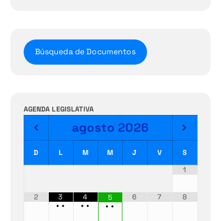
Búsqueda de Documentos
AGENDA LEGISLATIVA
agosto
2026
D
L
M
M
J
V
S
1
2
3
4
6
7
8
5
•
•
•
•
•
•