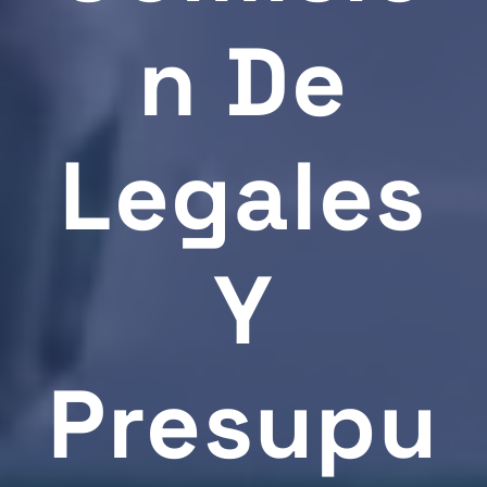
N De
Legales
Y
Presupu