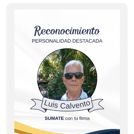
e
e
n
t
r
a
d
a
s