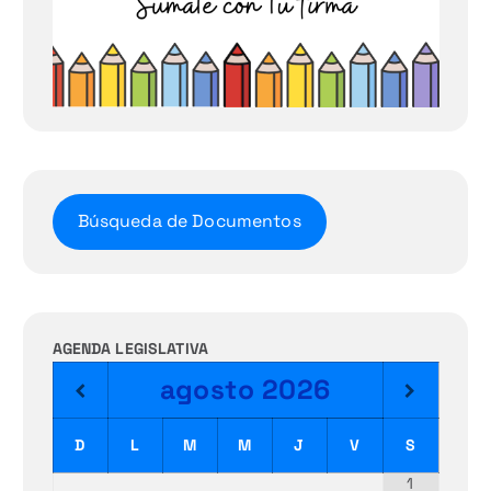
Búsqueda de Documentos
AGENDA LEGISLATIVA
agosto
2026
D
L
M
M
J
V
S
1