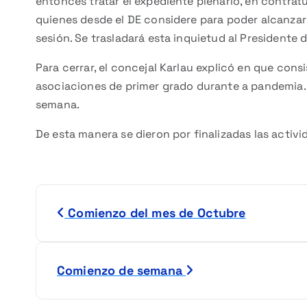
entonces tratar el expediente plenario, en contratu
quienes desde el DE considere para poder alcanzar
sesión. Se trasladará esta inquietud al Presidente 
Para cerrar, el concejal Karlau explicó en que consi
asociaciones de primer grado durante a pandemia. 
semana.
De esta manera se dieron por finalizadas las activid
N
Comienzo del mes de Octubre
a
v
Comienzo de semana
e