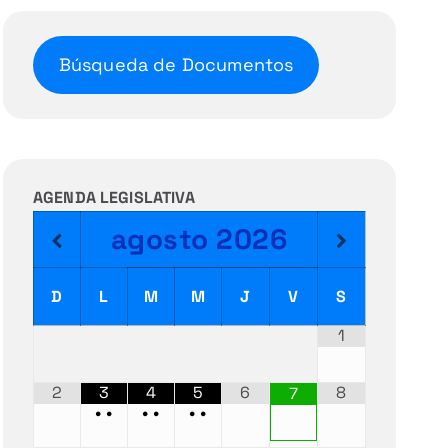
Búsqueda de Documentos
AGENDA LEGISLATIVA
agosto
2026
D
L
M
M
J
V
S
1
2
3
4
5
6
8
7
•
•
•
•
•
•