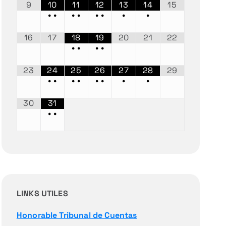
9
10
11
12
13
14
15
•
•
•
•
•
•
•
•
16
17
18
19
20
21
22
•
•
•
•
23
24
25
26
27
28
29
•
•
•
•
•
•
•
•
30
31
•
•
LINKS UTILES
Honorable Tribunal de Cuentas