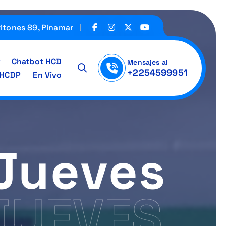
ritones 89, Pinamar
Chatbot HCD
Mensajes al
+2254599951
IHCDP
En Vivo
 Jueves
JUEVES