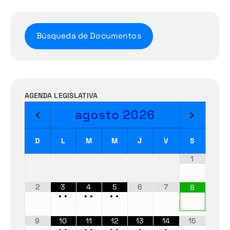
Búsqueda de Documentos
AGENDA LEGISLATIVA
agosto
2026
D
L
M
M
J
V
S
1
2
3
4
5
6
7
8
•
•
•
•
•
•
9
10
11
12
13
14
15
•
•
•
•
•
•
•
•