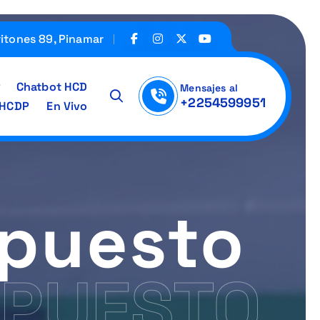
ritones 89, Pinamar
Chatbot HCD
Mensajes al
+2254599951
IHCDP
En Vivo
upuesto
UPUESTO