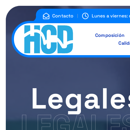
S
a
Contacto
Lunes a viernes: 
l
t
a
Composición
r
Calid
a
l
c
o
n
Legale
t
e
n
LEGALE
i
d
o