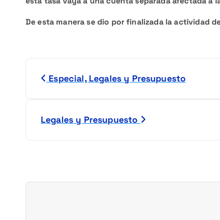
esta tasa vaya a una cuenta separada afectada a l
De esta manera se dio por finalizada la actividad de
N
Especial, Legales y Presupuesto
a
v
Legales y Presupuesto
e
g
a
c