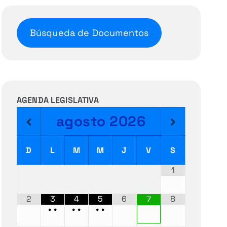
Búsqueda de Documentos
AGENDA LEGISLATIVA
agosto
2026
D
L
M
M
J
V
S
1
2
3
4
5
6
8
7
•
•
•
•
•
•