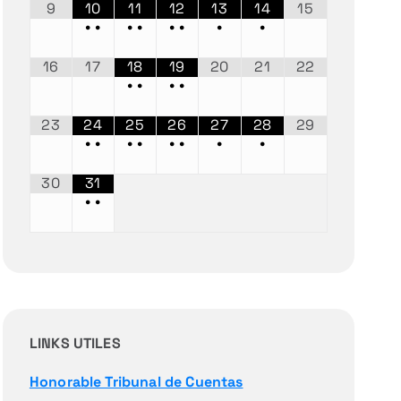
9
10
11
12
13
14
15
•
•
•
•
•
•
•
•
16
17
18
19
20
21
22
•
•
•
•
23
24
25
26
27
28
29
•
•
•
•
•
•
•
•
30
31
•
•
LINKS UTILES
Honorable Tribunal de Cuentas