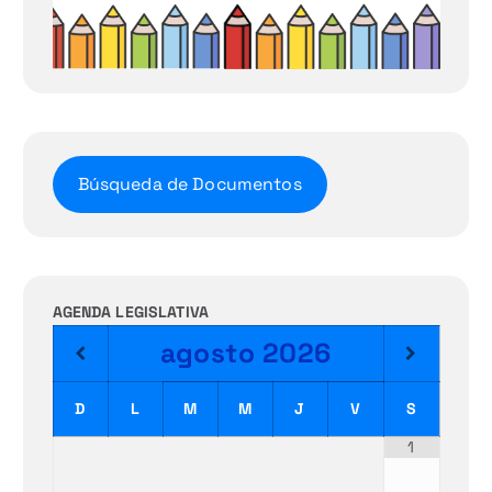
Búsqueda de Documentos
AGENDA LEGISLATIVA
agosto
2026
D
L
M
M
J
V
S
1