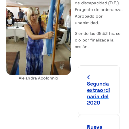
de discapacidad (D.E.).
Proyecto de ordenanza.
Aprobado por
unanimidad.
Siendo las 09:53 hs. se
dio por finalizada la
sesión.
N
Alejandra Apolonnio
a
Segunda
extraordi
v
naria del
2020
e
g
Nueva