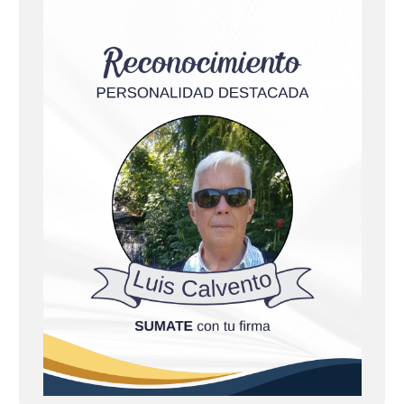
r
a
d
a
s