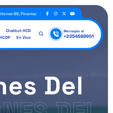
ritones 89, Pinamar
Chatbot HCD
Mensajes al
+2254599951
IHCDP
En Vivo
nes Del
ONES DEL