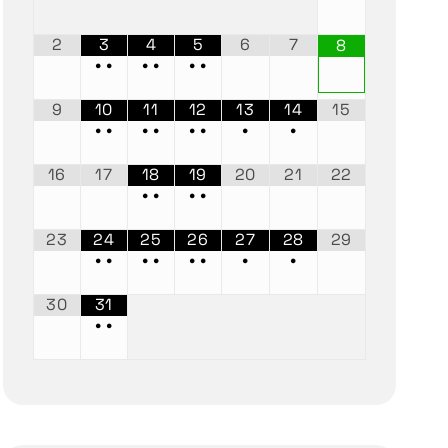
2
3
4
5
6
7
8
•
•
•
•
•
•
9
10
11
12
13
14
15
•
•
•
•
•
•
•
•
16
17
18
19
20
21
22
•
•
•
•
23
24
25
26
27
28
29
•
•
•
•
•
•
•
•
30
31
•
•