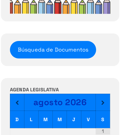
Búsqueda de Documentos
AGENDA LEGISLATIVA
agosto
2026
D
L
M
M
J
V
S
1