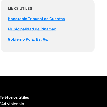
LINKS UTILES
Honorable Tribunal de Cuentas
Municipalidad de Pinamar
Gobierno Pcia. Bs. As.
Teléfonos útiles
144
violencia