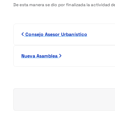
De esta manera se dio por finalizada la actividad de
N
Consejo Asesor Urbanístico
a
v
Nueva Asamblea
e
g
a
c