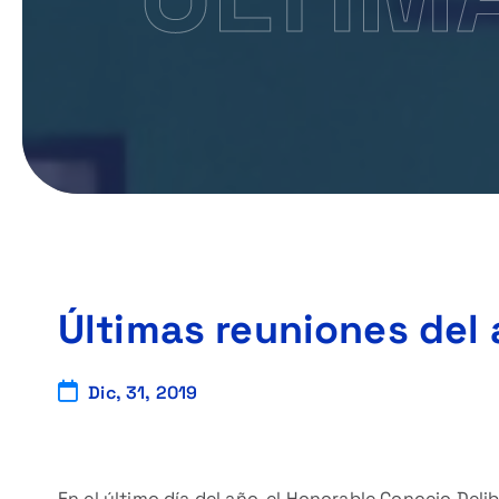
Últimas reuniones del
Dic, 31, 2019
En el último día del año, el Honorable Concejo Del