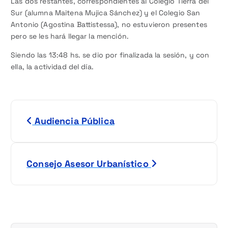
Las dos restantes, correspondientes al Colegio Tierra del
Sur (alumna Maitena Mujica Sánchez) y el Colegio San
Antonio (Agostina Battistessa), no estuvieron presentes
pero se les hará llegar la mención.
Siendo las 13:48 hs. se dio por finalizada la sesión, y con
ella, la actividad del día.
N
Audiencia Pública
a
v
Consejo Asesor Urbanístico
e
g
a