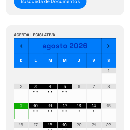
Búsqueda de Documentos
AGENDA LEGISLATIVA
agosto
2026
D
L
M
M
J
V
S
1
2
3
4
5
6
7
8
•
•
•
•
•
•
10
11
12
13
14
15
9
•
•
•
•
•
•
•
•
16
17
18
19
20
21
22
•
•
•
•