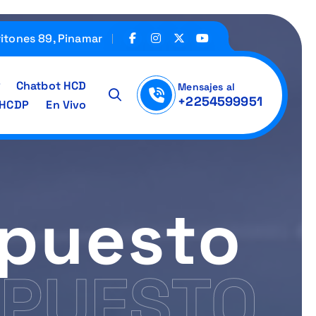
ritones 89, Pinamar
Chatbot HCD
Mensajes al
+2254599951
IHCDP
En Vivo
upuesto
UPUESTO