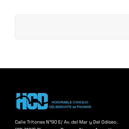
g
a
c
i
ó
n
d
e
e
Calle Tritones N°90 E/ Av. del Mar y Del Odiseo.