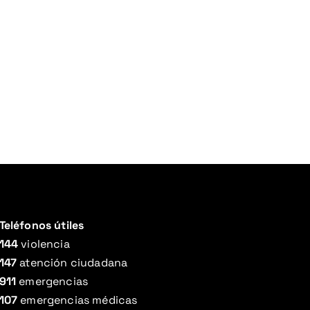
Teléfonos útiles
144
violencia
147
atención ciudadana
911
emergencias
107
emergencias médicas