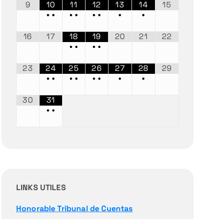
9
10
11
12
13
14
15
•
•
•
•
•
•
•
•
16
17
18
19
20
21
22
•
•
•
•
23
24
25
26
27
28
29
•
•
•
•
•
•
•
•
30
31
•
•
LINKS UTILES
Honorable Tribunal de Cuentas