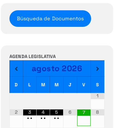
Búsqueda de Documentos
AGENDA LEGISLATIVA
agosto
2026
D
L
M
M
J
V
S
1
2
3
4
5
6
8
7
•
•
•
•
•
•