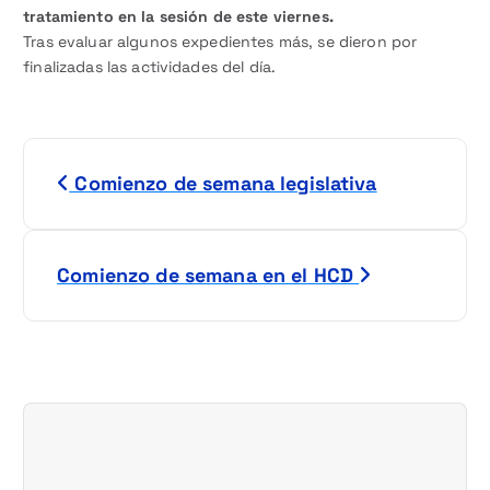
tratamiento en la sesión de este viernes.
Tras evaluar algunos expedientes más, se dieron por
finalizadas las actividades del día.
N
Comienzo de semana legislativa
a
v
Comienzo de semana en el HCD
e
g
a
c