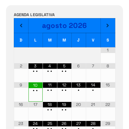
AGENDA LEGISLATIVA
agosto
2026
D
L
M
M
J
V
S
1
2
3
4
5
6
7
8
•
•
•
•
•
•
9
11
12
13
14
15
10
•
•
•
•
•
•
•
•
16
17
18
19
20
21
22
•
•
•
•
23
24
25
26
27
28
29
•
•
•
•
•
•
•
•