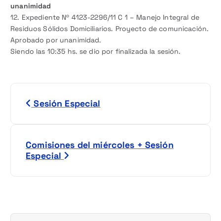
unanimidad
12. Expediente Nº 4123-2296/11 C 1 – Manejo Integral de
Residuos Sólidos Domiciliarios. Proyecto de comunicación.
Aprobado por unanimidad.
Siendo las 10:35 hs. se dio por finalizada la sesión.
N
Sesión Especial
a
v
Comisiones del miércoles + Sesión
e
Especial
g
a