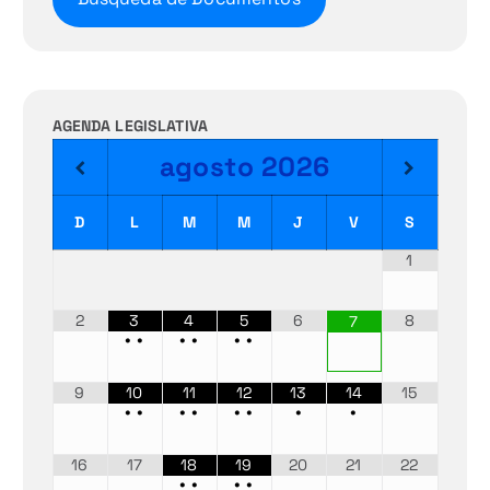
AGENDA LEGISLATIVA
agosto
2026
D
L
M
M
J
V
S
1
2
3
4
5
6
8
7
•
•
•
•
•
•
9
10
11
12
13
14
15
•
•
•
•
•
•
•
•
16
17
18
19
20
21
22
•
•
•
•