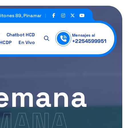
ritones 89, Pinamar
Chatbot HCD
Mensajes al
+2254599951
IHCDP
En Vivo
Semana
EMANA