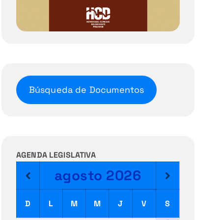
Búsqueda de Documentos
AGENDA LEGISLATIVA
agosto
2026
D
L
M
M
J
V
S