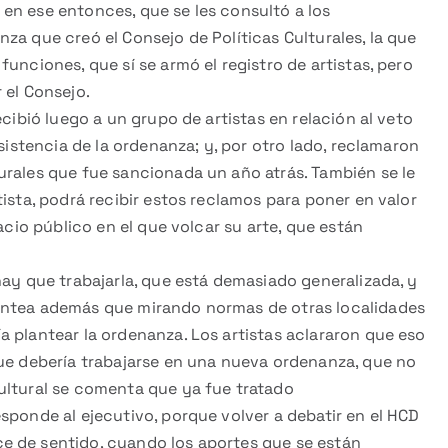
en ese entonces, que se les consultó a los
za que creó el Consejo de Políticas Culturales, la que
unciones, que sí se armó el registro de artistas, pero
 el Consejo.
ecibió luego a un grupo de artistas en relación al veto
nsistencia de la ordenanza; y, por otro lado, reclamaron
urales que fue sancionada un año atrás. También se le
ista, podrá recibir estos reclamos para poner en valor
acio público en el que volcar su arte, que están
hay que trabajarla, que está demasiado generalizada, y
antea además que mirando normas de otras localidades
 plantear la ordenanza. Los artistas aclararon que eso
que debería trabajarse en una nueva ordenanza, que no
ultural se comenta que ya fue tratado
sponde al ejecutivo, porque volver a debatir en el HCD
e de sentido, cuando los aportes que se están