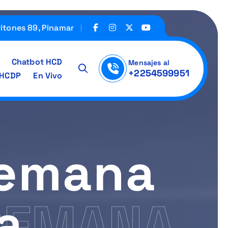
ritones 89, Pinamar
Chatbot HCD
Mensajes al
+2254599951
IHCDP
En Vivo
Semana
a
SEMANA