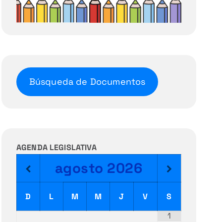
Búsqueda de Documentos
AGENDA LEGISLATIVA
agosto
2026
D
L
M
M
J
V
S
1