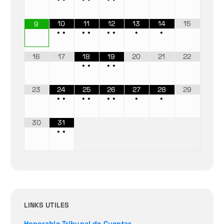
10
11
12
13
14
15
9
•
•
•
•
•
•
•
•
16
17
18
19
20
21
22
•
•
•
•
23
24
25
26
27
28
29
•
•
•
•
•
•
•
•
30
31
•
•
LINKS UTILES
Honorable Tribunal de Cuentas