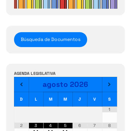
Búsqueda de Documentos
AGENDA LEGISLATIVA
agosto
2026
D
L
M
M
J
V
S
1
2
3
4
5
6
7
8
•
•
•
•
•
•