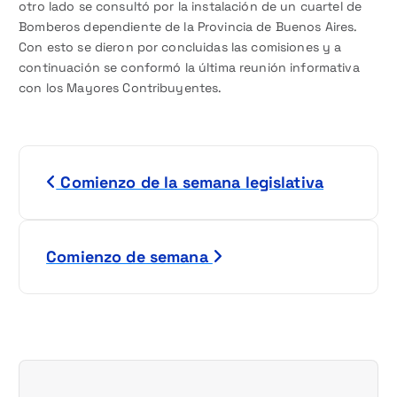
otro lado se consultó por la instalación de un cuartel de
Bomberos dependiente de la Provincia de Buenos Aires.
Con esto se dieron por concluidas las comisiones y a
continuación se conformó la última reunión informativa
con los Mayores Contribuyentes.
N
Comienzo de la semana legislativa
a
v
Comienzo de semana
e
g
a