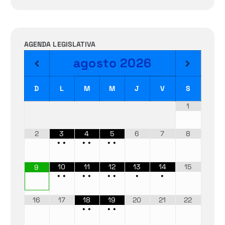
AGENDA LEGISLATIVA
agosto
2026
D
L
M
M
J
V
S
1
2
3
4
5
6
7
8
•
•
•
•
•
•
10
11
12
13
14
15
9
•
•
•
•
•
•
•
•
16
17
18
19
20
21
22
•
•
•
•