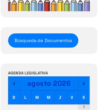
Búsqueda de Documentos
AGENDA LEGISLATIVA
agosto
2026
D
L
M
M
J
V
S
1