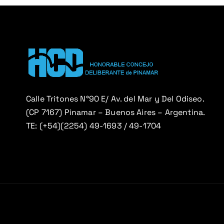
n
d
e
e
Calle Tritones N°90 E/ Av. del Mar y Del Odiseo.
(CP 7167) Pinamar – Buenos Aires – Argentina.
n
TE: (+54)(2254) 49-1693 / 49-1704
t
r
a
d