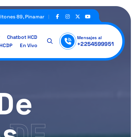
ritones 89, Pinamar
Chatbot HCD
Mensajes al
+2254599951
IHCDP
En Vivo
 De
es
 DE