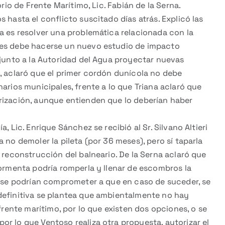
orio de Frente Marítimo, Lic. Fabián de la Serna.
 hasta el conflicto suscitado días atrás. Explicó las
a es resolver una problemática relacionada con la
nes debe hacerse un nuevo estudio de impacto
 junto a la Autoridad del Agua proyectar nuevas
, aclaró que el primer cordón dunícola no debe
arios municipales, frente a lo que Triana aclaró que
rización, aunque entienden que lo deberían haber
, Lic. Enrique Sánchez se recibió al Sr. Silvano Altieri
 no demoler la pileta (por 36 meses), pero sí taparla
 reconstrucción del balneario. De la Serna aclaró que
tormenta podría romperla y llenar de escombros la
e se podrían comprometer a que en caso de suceder, se
definitiva se plantea que ambientalmente no hay
 frente marítimo, por lo que existen dos opciones, o se
r lo que Ventoso realiza otra propuesta, autorizar el