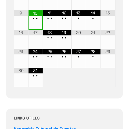
9
11
12
13
14
15
10
•
•
•
•
•
•
•
•
16
17
18
19
20
21
22
•
•
•
•
23
24
25
26
27
28
29
•
•
•
•
•
•
•
•
30
31
•
•
LINKS UTILES
Honorable Tribunal de Cuentas