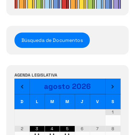
Búsqueda de Documentos
AGENDA LEGISLATIVA
agosto
2026
D
L
M
M
J
V
S
1
2
3
4
5
6
7
8
•
•
•
•
•
•