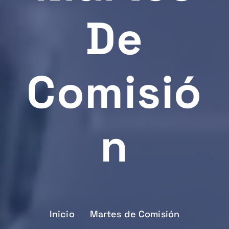
De
Comisió
N
Inicio
Martes de Comisión