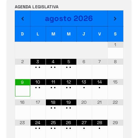
AGENDA LEGISLATIVA
agosto
2026
D
L
M
M
J
V
S
1
2
3
4
5
6
7
8
•
•
•
•
•
•
10
11
12
13
14
15
9
•
•
•
•
•
•
•
•
16
17
18
19
20
21
22
•
•
•
•
23
24
25
26
27
28
29
•
•
•
•
•
•
•
•