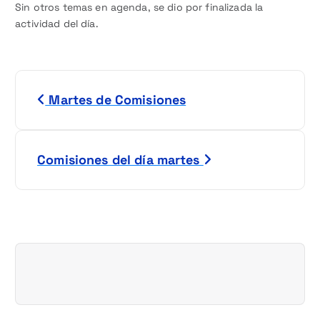
Sin otros temas en agenda, se dio por finalizada la
actividad del día.
N
Martes de Comisiones
a
v
Comisiones del día martes
e
g
a
c
i