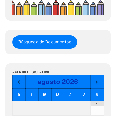
Búsqueda de Documentos
AGENDA LEGISLATIVA
agosto
2026
D
L
M
M
J
V
S
1