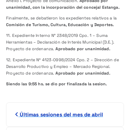
Anexo I. Proyecto de comunicación.
Aprobado por
unanimidad, con la incorporación del concejal Estanga.
Finalmente, se debatieron los expedientes relativos a la
Comisión de Turismo, Cultura, Educación y Deportes.
11. Expediente Interno N° 2348/2019 Cpo. 1 – Suma
Herramientas – Declaración de Interés Municipal (D.E.).
Proyecto de ordenanza.
Aprobado por unanimidad.
12. Expediente Nº 4123-0998/2024 Cpo. 2 – Dirección de
Desarrollo Productivo y Empleo – Mercado Regional.
Proyecto de ordenanza.
Aprobado por unanimidad.
Siendo las 9:55 hs. se dio por finalizada la sesion.
N
Últimas sesiones del mes de abril
a