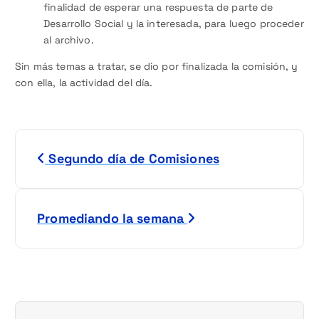
finalidad de esperar una respuesta de parte de
Desarrollo Social y la interesada, para luego proceder
al archivo.
Sin más temas a tratar, se dio por finalizada la comisión, y
con ella, la actividad del día.
N
Segundo día de Comisiones
a
v
Promediando la semana
e
g
a