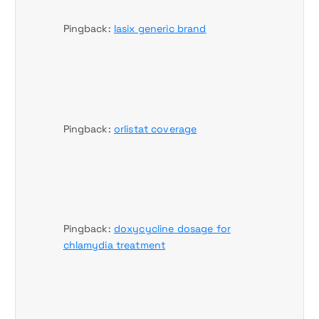
a
d
Pingback:
lasix generic brand
a
s
Pingback:
orlistat coverage
Pingback:
doxycycline dosage for
chlamydia treatment