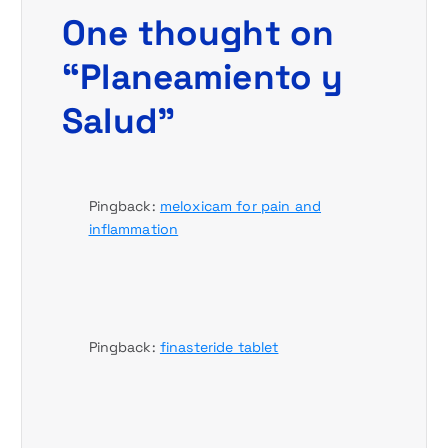
c
One thought on
i
“
Planeamiento y
ó
Salud
”
n
d
Pingback:
meloxicam for pain and
e
inflammation
e
n
Pingback:
finasteride tablet
t
r