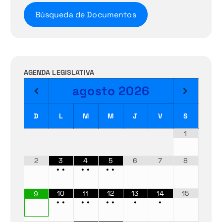
Búsqueda de Documentos
AGENDA LEGISLATIVA
agosto
2026
D
L
M
M
J
V
S
1
2
3
4
5
6
7
8
•
•
•
•
•
•
10
11
12
13
14
15
9
•
•
•
•
•
•
•
•