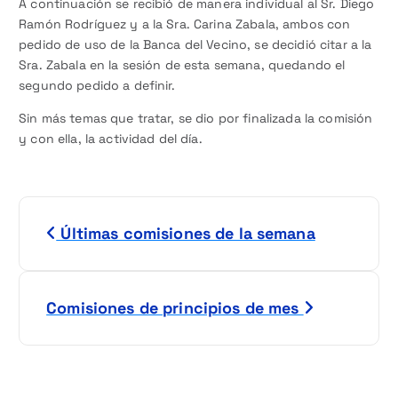
A continuación se recibió de manera individual al Sr. Diego
Ramón Rodríguez y a la Sra. Carina Zabala, ambos con
pedido de uso de la Banca del Vecino, se decidió citar a la
Sra. Zabala en la sesión de esta semana, quedando el
segundo pedido a definir.
Sin más temas que tratar, se dio por finalizada la comisión
y con ella, la actividad del día.
N
Últimas comisiones de la semana
a
v
Comisiones de principios de mes
e
g