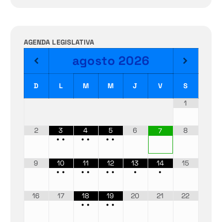
AGENDA LEGISLATIVA
agosto
2026
D
L
M
M
J
V
S
1
2
3
4
5
6
8
7
•
•
•
•
•
•
9
10
11
12
13
14
15
•
•
•
•
•
•
•
•
16
17
18
19
20
21
22
•
•
•
•