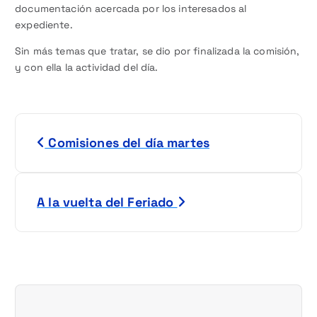
documentación acercada por los interesados al
expediente.
Sin más temas que tratar, se dio por finalizada la comisión,
y con ella la actividad del día.
N
Comisiones del día martes
a
v
A la vuelta del Feriado
e
g
a
c