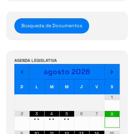
Búsqueda de Documentos
AGENDA LEGISLATIVA
agosto
2026
D
L
M
M
J
V
S
1
2
3
4
5
6
7
8
•
•
•
•
•
•
9
10
11
12
13
14
15