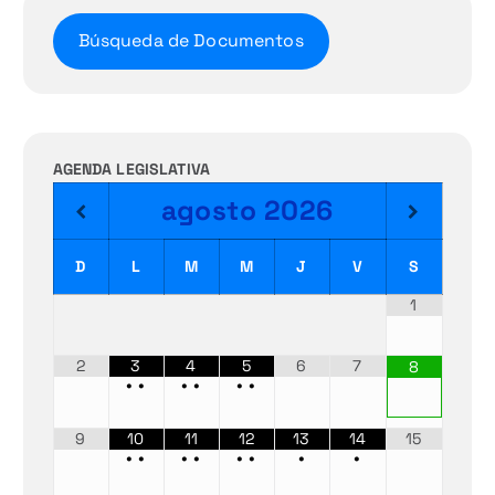
Búsqueda de Documentos
AGENDA LEGISLATIVA
agosto
2026
D
L
M
M
J
V
S
1
2
3
4
5
6
7
8
•
•
•
•
•
•
9
10
11
12
13
14
15
•
•
•
•
•
•
•
•