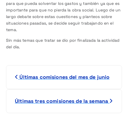
para que pueda solventar los gastos y también ya que es
importante para que no pierda la obra social. Luego de un
largo debate sobre estas cuestiones y planteos sobre
situaciones pasadas, se decide seguir trabajando en el
tema.
Sin más temas que tratar se dio por finalizada la actividad
del día.
N
Últimas comisiones del mes de junio
a
v
Últimas tres comisiones de la semana
e
g