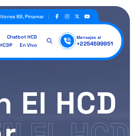
ritones 89, Pinamar
Chatbot HCD
Mensajes al
+2254599951
IHCDP
En Vivo
 El HCD
r
N EL HCD