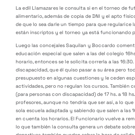
La edil Llamazares le consulta si en el torneo de fu
alimentario, además de copia de DNI y el apto físi
de que lo sea darle un tiempo para que regularice 
están inscriptos y el torneo ya está funcionando p
Luego las concejales Saquilan y Boccardo comentan
educación especial que salen a las del colegio 16h
horario, entonces se le solicita correrla a las 16:3
discapacidad, que él quiso pasar a su área pero to
presupuesto en algunas cuestiones y le ceden espa
actividades, pero no regulan los cursos. También 
(para personas con discapacidad) de 17 hs. a 18 hs
profesores, aunque no tendría que ser así, a lo qu
sola escuela adaptada y sabiendo que salen a las 16
en cuenta los horarios. El Funcionario vuelve a rem
lo que también la consulta genera un debate sobre 
deportivas también quedan sobre la hora de salida 