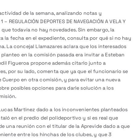
 actividad de la semana, analizando notas y
o. 1 – REGULACIÓN DEPORTES DE NAVEGACIÓN A VELA Y
que todavía no hay novedades. Sin embargo, la
a la fecha en el expediente, consulta por qué si no hay
a. La concejal Llamazares aclara que los interesados
e planteo en la comisión pasada era invitar a Esteban
 edil Figueroa propone además citarlo junto a
es, por su lado, comenta que ya que el funcionario se
 Cuerpo en otra comisión, y para evitar una nueva
obre posibles opciones para darle solución a los
misión.
, Lucas Martinez dado a los inconvenientes planteados
staló en el predio del polideportivo y si es real que
e una reunión con el titular de la Aprevide dado a que
iente entre los hinchas de los clubes, y que 3