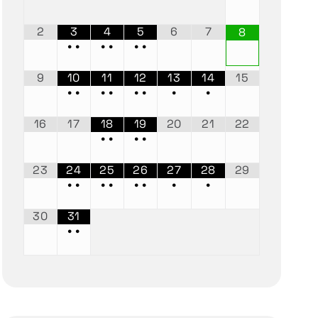
2
3
4
5
6
7
8
•
•
•
•
•
•
9
10
11
12
13
14
15
•
•
•
•
•
•
•
•
16
17
18
19
20
21
22
•
•
•
•
23
24
25
26
27
28
29
•
•
•
•
•
•
•
•
30
31
•
•