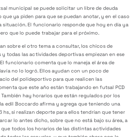
tsal municipal se puede solicitar un libre de deuda
co que ya piden para que se puedan anotar, y en el caso
la situación. El funcionario responde que hoy en día ya
ero que lo puede trabajar para el próximo.
 sobre el otro tema a consultar, los chicos de
s y todas las actividades deportivas empiezan en ese
0. El funcionario comenta que lo maneja el área de
davía no lo logró. Ellos ayudan con un poco de
cio del polideportivo para que realicen las
comenta que este año están trabajando en futsal PCD
. También hay horarios que están regulados por los
e la edil Boccardo afirma y agrega que teniendo una
 hs, si realizan deporte para ellos tendrían que tener
arcar lo antes dicho, sobre que no está bajo su área, a
que todos los horarios de las distintas actividades
de todas las escuelas, y que también ahora con la