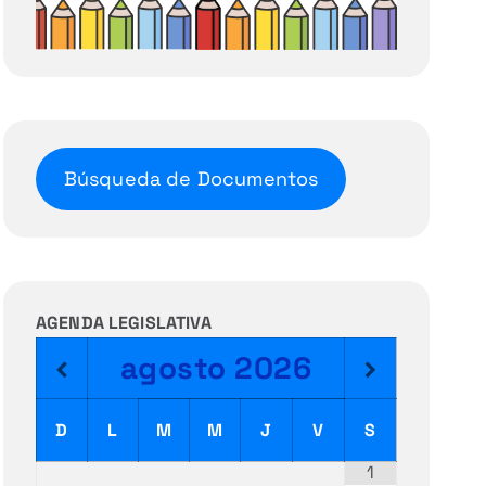
Búsqueda de Documentos
AGENDA LEGISLATIVA
agosto
2026
D
L
M
M
J
V
S
1