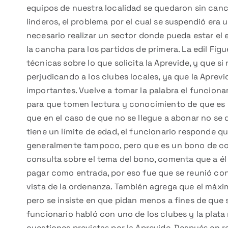
equipos de nuestra localidad se quedaron sin canch
linderos, el problema por el cual se suspendió era 
necesario realizar un sector donde pueda estar el e
la cancha para los partidos de primera. La edil Fi
técnicas sobre lo que solicita la Aprevide, y que s
perjudicando a los clubes locales, ya que la Aprevi
importantes. Vuelve a tomar la palabra el funciona
para que tomen lectura y conocimiento de que es 
que en el caso de que no se llegue a abonar no se q
tiene un límite de edad, el funcionario responde qu
generalmente tampoco, pero que es un bono de col
consulta sobre el tema del bono, comenta que a él 
pagar como entrada, por eso fue que se reunió con
vista de la ordenanza. También agrega que el máxi
pero se insiste en que pidan menos a fines de que 
funcionario habló con uno de los clubes y la plata
cuestiones previstas por la Aprevide. Después en re