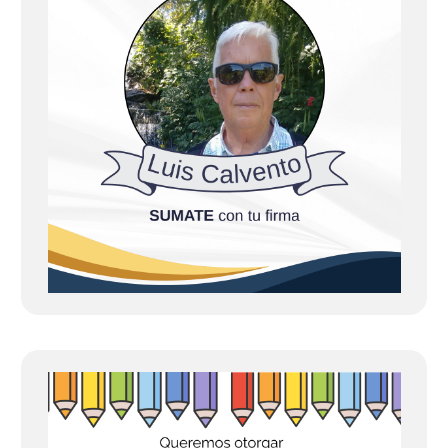
a
d
a
s