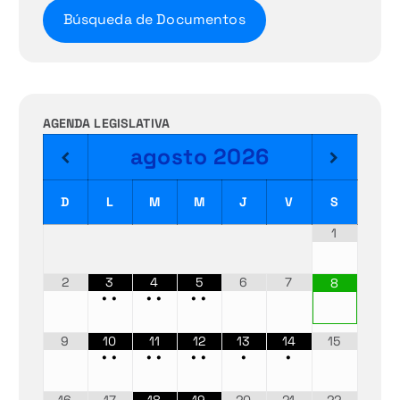
Búsqueda de Documentos
AGENDA LEGISLATIVA
agosto
2026
D
L
M
M
J
V
S
1
2
3
4
5
6
7
8
•
•
•
•
•
•
9
10
11
12
13
14
15
•
•
•
•
•
•
•
•