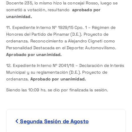
Docente 235, lo mismo hizo la concejal Rosso, luego se
sometió a votación, resultando
aprobado por
unanimidad.
11. Expediente Interno Nº 1929/15 Cpo. 1 – Régimen de
Honores del Partido de Pinamar (D.E.). Proyecto de
ordenanza. Reconocimiento a Alejandro Cigneti como
Personalidad Destacada en el Deporte: Automovilismo.
Aprobado por unanimidad.
12. Expediente Interno Nº 2041/16 – Declaración de Interés
Municipal y su reglamentación (D.E.). Proyecto de
ordenanza.
Aprobado por unanimidad.
Siendo las 10:09 hs. se dio por finalizada la sesión.
N
Segunda Sesión de Agosto
a