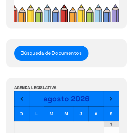
Búsqueda de Documentos
AGENDA LEGISLATIVA
agosto
2026
D
L
M
M
J
V
S
1