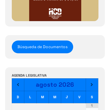
Búsqueda de Documentos
AGENDA LEGISLATIVA
agosto
2026
D
L
M
M
J
V
S
1