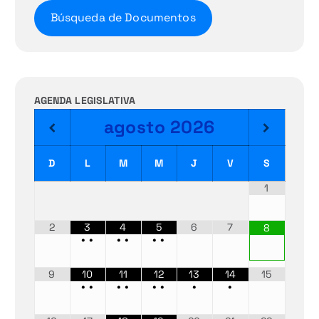
Búsqueda de Documentos
AGENDA LEGISLATIVA
agosto
2026
D
L
M
M
J
V
S
1
2
3
4
5
6
7
8
•
•
•
•
•
•
9
10
11
12
13
14
15
•
•
•
•
•
•
•
•