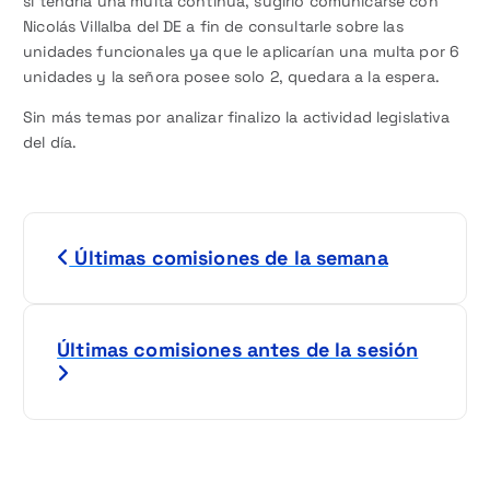
sí tendría una multa continua, sugirió comunicarse con
Nicolás Villalba del DE a fin de consultarle sobre las
unidades funcionales ya que le aplicarían una multa por 6
unidades y la señora posee solo 2, quedara a la espera.
Sin más temas por analizar finalizo la actividad legislativa
del día.
N
Últimas comisiones de la semana
a
v
Últimas comisiones antes de la sesión
e
g
a