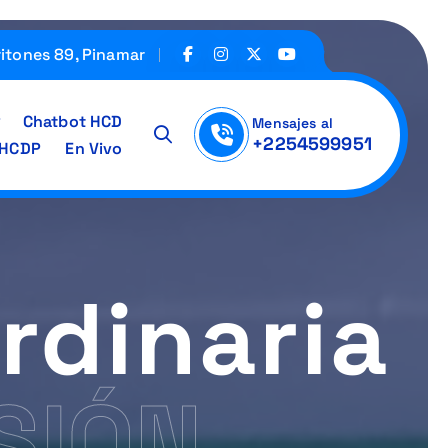
ritones 89, Pinamar
Chatbot HCD
Mensajes al
+2254599951
IHCDP
En Vivo
rdinaria
SIÓN