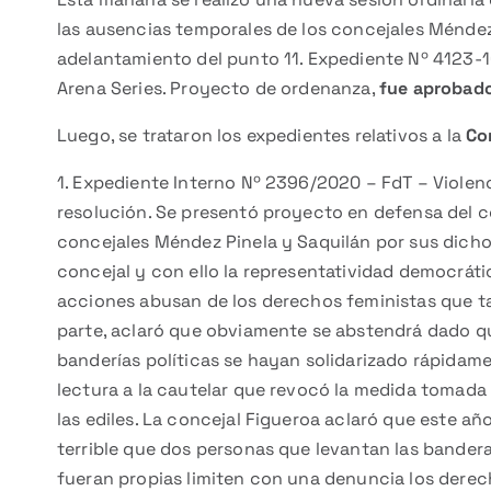
las ausencias temporales de los concejales Méndez 
adelantamiento del punto
11. Expediente Nº 4123-
Arena Series. Proyecto de ordenanza,
fue aprobado
Luego, se trataron los expedientes relativos a la
Co
1. Expediente Interno Nº 2396/2020 – FdT – Violenc
resolución. Se presentó proyecto en defensa del co
concejales Méndez Pinela y Saquilán por sus dich
concejal y con ello la representatividad democráti
acciones abusan de los derechos feministas que ta
parte, aclaró que obviamente se abstendrá dado qu
banderías políticas se hayan solidarizado rápidamen
lectura a la cautelar que revocó la medida tomada
las ediles. La concejal Figueroa aclaró que este 
terrible que dos personas que levantan las bande
fueran propias limiten con una denuncia los derec