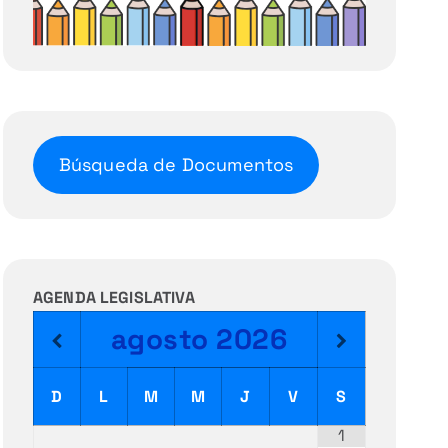
Búsqueda de Documentos
AGENDA LEGISLATIVA
agosto
2026
D
L
M
M
J
V
S
1