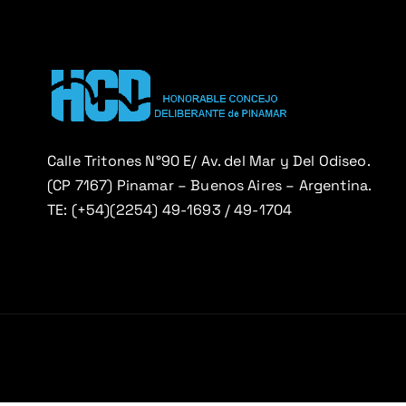
n
d
e
e
Calle Tritones N°90 E/ Av. del Mar y Del Odiseo.
(CP 7167) Pinamar – Buenos Aires – Argentina.
n
TE: (+54)(2254) 49-1693 / 49-1704
t
r
a
d