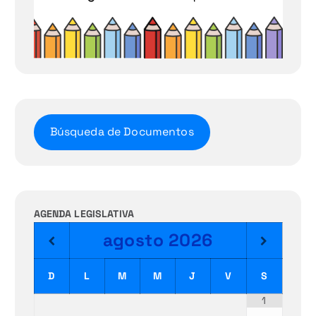
Búsqueda de Documentos
AGENDA LEGISLATIVA
agosto
2026
D
L
M
M
J
V
S
1