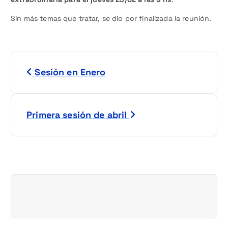
Sin más temas que tratar, se dio por finalizada la reunión.
N
Sesión en Enero
a
v
Primera sesión de abril
e
g
a
c
i