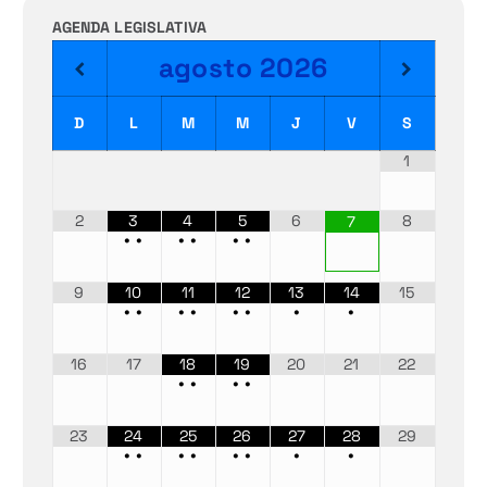
AGENDA LEGISLATIVA
agosto
2026
D
L
M
M
J
V
S
1
2
3
4
5
6
8
7
•
•
•
•
•
•
9
10
11
12
13
14
15
•
•
•
•
•
•
•
•
16
17
18
19
20
21
22
•
•
•
•
23
24
25
26
27
28
29
•
•
•
•
•
•
•
•